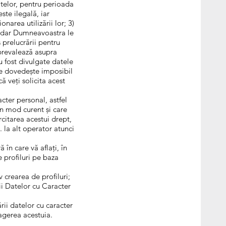
datelor, pentru perioada
ste ilegală, iar
narea utilizării lor; 3)
, dar Dumneavoastra le
 prelucrării pentru
prevalează asupra
 fost divulgate datele
 se dovedește imposibil
ă veți solicita acest
cter personal, astfel
în mod curent și care
rcitarea acestui drept,
 la alt operator atunci
 în care vă aflați, în
 profiluri pe baza
 crearea de profiluri;
ii Datelor cu Caracter
ii datelor cu caracter
gerea acestuia.