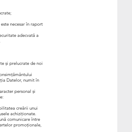
ucrate;
 este necesar în raport
securitate adecvată a
.
e și prelucrate de noi
 consimțământului
ția Datelor, numit în
racter personal și
e:
litatea creării unui
sele achiziționate.
bună comunicare între
fertelor promoționale,