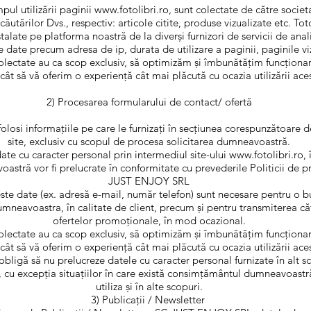
ul utilizării paginii
www.fotolibri.ro
, sunt colectate de către socie
 căutărilor Dvs., respectiv: articole citite, produse vizualizate etc. To
alate pe platforma noastră de la diverși furnizori de servicii de analize
e date precum adresa de ip, durata de utilizare a paginii, paginile viz
olectate au ca scop exclusiv, să optimizăm și îmbunătățim funcționa
ncât să vă oferim o experiență cât mai plăcută cu ocazia utilizării ace
2) Procesarea formularului de contact/ ofertă
si informațiile pe care le furnizați în secțiunea corespunzătoare d
site, exclusiv cu scopul de procesa solicitarea dumneavoastră.
date cu caracter personal prin intermediul site-ului
www.fotolibri.ro
,
stră vor fi prelucrate în conformitate cu prevederile Politicii de p
JUST ENJOY SRL
ste date (ex. adresă e-mail, număr telefon) sunt necesare pentru o 
umneavoastra, în calitate de client, precum și pentru transmiterea 
ofertelor promoționale, în mod ocazional.
olectate au ca scop exclusiv, să optimizăm și îmbunătățim funcționa
ncât să vă oferim o experiență cât mai plăcută cu ocazia utilizării ace
igă să nu prelucreze datele cu caracter personal furnizate în alt s
, cu excepția situațiilor în care există consimțământul dumneavoastr
utiliza și în alte scopuri.
3) Publicații / Newsletter