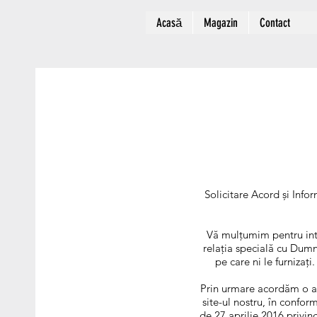
Acasă
Magazin
Contact
Solicitare Acord și I
Vă mulțumim pentru int
relația specială cu Dumn
pe care ni le furnizaț
Prin urmare acordăm o ate
site-ul nostru, în confo
de 27 aprilie 2016 privin