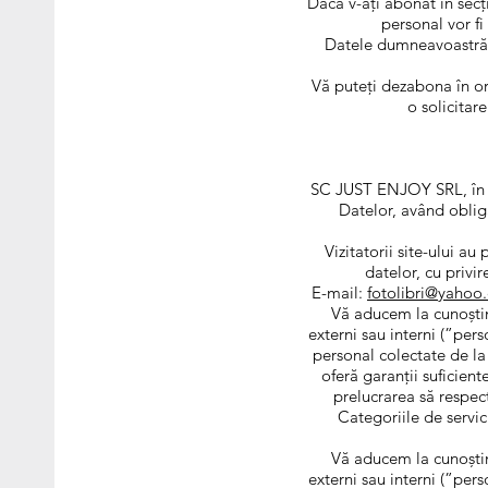
Dacă v-ați abonat în sec
personal vor fi
Datele dumneavoastră c
Vă puteți dezabona în ori
o solicitar
SC JUST ENJOY SRL, în c
Datelor, având oblig
Vizitatorii site-ului a
datelor, cu privi
E-mail:
fotolibri@yahoo
Vă aducem la cunoștinț
externi sau interni (”per
personal colectate de l
oferă garanţii suficien
prelucrarea să respec
Categoriile de servic
Vă aducem la cunoștinț
externi sau interni (”per