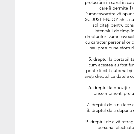
prelucrării în cazul în ca
care îi permite 1)
Dumneavoastra vă opuneți ș
SC JUST ENJOY SRL. nu ma
solicitați pentru con
intervalul de timp 
drepturilor Dumneavoastr
cu caracter personal oric
sau presupune eforturi 
dreptul la portabili
cum acestea au fost fur
poate fi citit automat și
aveți dreptul ca datele c
dreptul la opoziție –
orice moment, preluc
dreptul de a nu face o
dreptul de a depune o
dreptul de a vă retrag
personal efectuat