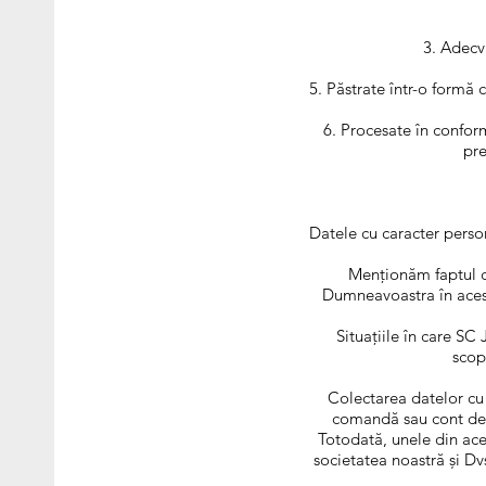
Adecva
Păstrate într-o formă 
Procesate în conform
pre
Datele cu caracter perso
Menționăm faptul că
Dumneavoastra în acest 
Situațiile în care S
scop
Colectarea datelor cu 
comandă sau cont de u
Totodată, unele din ace
societatea noastră și Dv