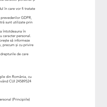
 în care vor fi tratate
a prevederilor GDPR,
ră sunt utilizate prin
a întotdeauna în
u caracter personal.
orește să informeze
m, precum și cu privire
a drepturile de care
gile din România, cu
, având CUI 24589524
rsonal (Principiile)