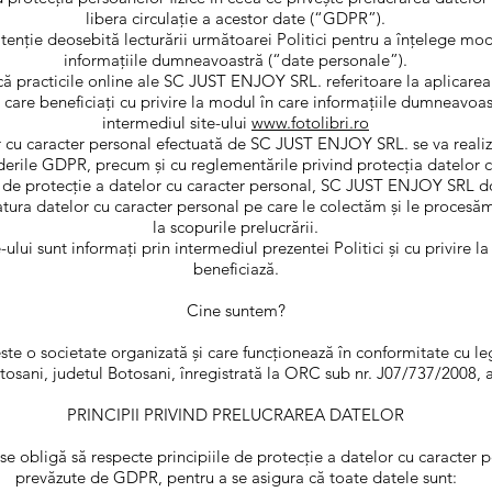
libera circulație a acestor date (“GDPR”).
enție deosebită lecturării următoarei Politici pentru a înțelege modul
informațiile dumneavoastră (“date personale”).
ică practicile online ale SC JUST ENJOY SRL. referitoare la aplicare
care beneficiați cu privire la modul în care informațiile dumneavoast
intermediul site-ului
www.fotolibri.ro
r cu caracter personal efectuată de SC JUST ENJOY SRL. se va realiz
erile GDPR, precum și cu reglementările privind protecția datelor c
ă de protecție a datelor cu caracter personal, SC JUST ENJOY SRL d
 natura datelor cu caracter personal pe care le colectăm și le procesă
la scopurile prelucrării.
ite-ului sunt informați prin intermediul prezentei Politici și cu privire l
beneficiază.
Cine suntem?
 o societate organizată și care funcționează în conformitate cu le
otosani, judetul Botosani, înregistrată la ORC sub nr. J07/737/2008
PRINCIPII PRIVIND PRELUCRAREA DATELOR
obligă să respecte principiile de protecție a datelor cu caracter pe
prevăzute de GDPR, pentru a se asigura că toate datele sunt: