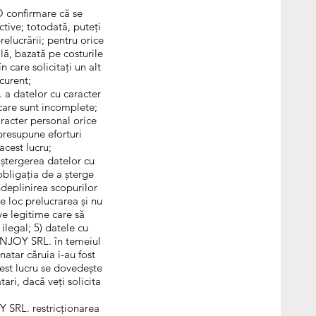
O confirmare că se
tive; totodată, puteți
relucrării; pentru orice
ă, bazată pe costurile
n care solicitați un alt
 curent;
 a datelor cu caracter
care sunt incomplete;
racter personal orice
 presupune eforturi
acest lucru;
ștergerea datelor cu
obligația de a șterge
ndeplinirea scopurilor
e loc prelucrarea și nu
ive legitime care să
ilegal; 5) datele cu
 ENJOY SRL. în temeiul
atar căruia i-au fost
cest lucru se dovedește
ari, dacă veți solicita
Y SRL. restricționarea