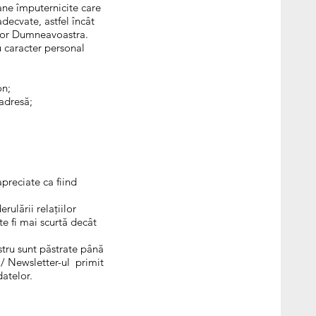
ne împuternicite care
decvate, astfel încât
ilor Dumneavoastra.
u caracter personal
on;
adresă;
preciate ca fiind
ulării relațiilor
e fi mai scurtă decât
stru sunt păstrate până
 / Newsletter-ul primit
datelor.