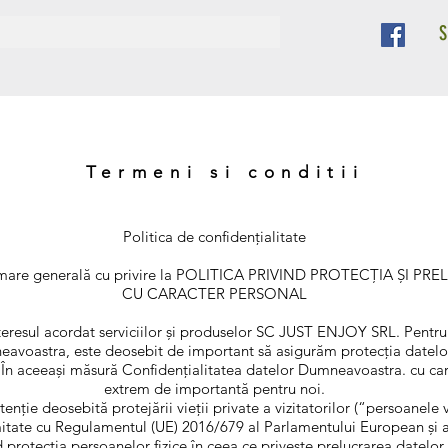
Termeni si conditii
Politica de confidențialitate
nformare generală cu privire la POLITICA PRIVIND PROTECȚIA ȘI
CU CARACTER PERSONAL
eresul acordat serviciilor și produselor SC JUST ENJOY SRL. Pentru
eavoastra, este deosebit de important să asigurăm protecția datelo
i. În aceeași măsură Confidențialitatea datelor Dumneavoastra. cu ca
extrem de importantă pentru noi.
nție deosebită protejării vieții private a vizitatorilor (“persoanele 
rmitate cu Regulamentul (UE) 2016/679 al Parlamentului European și al
d protecția persoanelor fizice în ceea ce privește prelucrarea datelor 