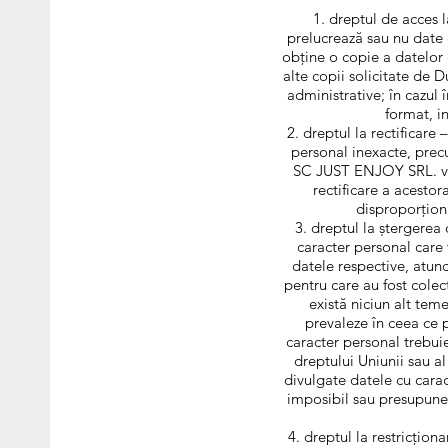
dreptul de acces 
prelucrează sau nu date 
obține o copie a datelor c
alte copii solicitate de
administrative; în cazul î
format, in
dreptul la rectificare
personal inexacte, prec
SC JUST ENJOY SRL. va c
rectificare a acestor
disproporționa
dreptul la ștergerea
caracter personal care 
datele respective, atunc
pentru care au fost colec
există niciun alt teme
prevaleze în ceea ce p
caracter personal trebui
dreptului Uniunii sau a
divulgate datele cu carac
imposibil sau presupune e
dreptul la restricțion