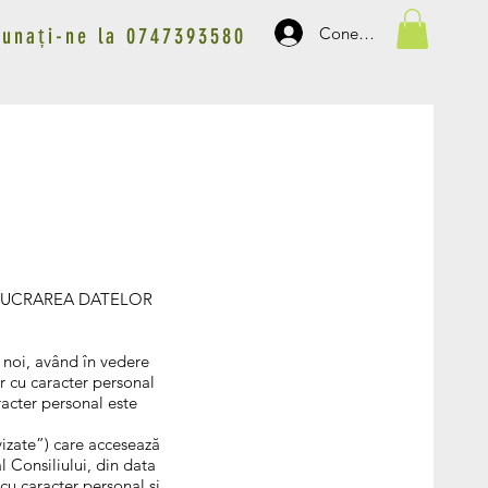
Conectează-te
Sunați-ne la 0747393580
 PRELUCRAREA DATELOR
 noi, având în vedere
r cu caracter personal
racter personal este
vizate”) care accesează
 Consiliului, din data
cu caracter personal și