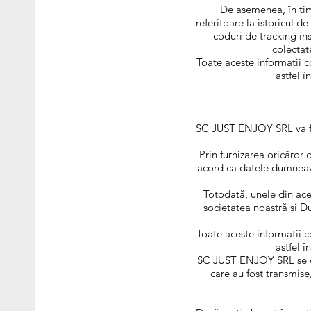
De asemenea, în timp
referitoare la istoricul de
coduri de tracking inst
colectat
Toate aceste informații c
astfel î
SC JUST ENJOY SRL va folo
Prin furnizarea oricăror 
acord că datele dumneavoa
Totodată, unele din ace
societatea noastră și D
Toate aceste informații c
astfel î
SC JUST ENJOY SRL se obl
care au fost transmise