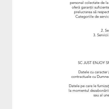
personal colectate de l
oferă garanţii suficien
prelucrarea să respec
Categoriile de servic
Se
Servici
SC JUST ENJOY SRL 
Datele cu caracter 
contractuale cu Dumneav
Datele pe care le furniza
la momentul dezabonării v
sau al une