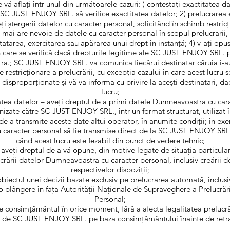
re vă aflați într-unul din următoarele cazuri: ) contestați exactitatea 
 SC JUST ENJOY SRL. să verifice exactitatea datelor; 2) prelucrarea e
tergerii datelor cu caracter personal, solicitând în schimb restricțio
i are nevoie de datele cu caracter personal în scopul prelucrarii
statarea, exercitarea sau apărarea unui drept în instanță; 4) v-ați opus
în care se verifică dacă drepturile legitime ale SC JUST ENJOY SRL. 
a.; SC JUST ENJOY SRL. va comunica fiecărui destinatar căruia i-au
e restricționare a prelucrării, cu excepția cazului în care acest lucru
disproporționate și vă va informa cu privire la acești destinatari, dac
lucru;
tatea datelor – aveți dreptul de a primi datele Dumneavoastra cu cara
nizate către SC JUST ENJOY SRL., într-un format structurat, utilizat 
 de a transmite aceste date altui operator, în anumite condiții; în exe
u caracter personal să fie transmise direct de la SC JUST ENJOY SRL.
când acest lucru este fezabil din punct de vedere tehnic;
 aveți dreptul de a vă opune, din motive legate de situația particulară
rării datelor Dumneavoastra cu caracter personal, inclusiv creării de
respectivelor dispoziții;
biectul unei decizii bazate exclusiv pe prelucrarea automată, inclusiv
 plângere în fața Autorității Naționale de Supraveghere a Prelucrăr
Personal;
e consimțământul în orice moment, fără a afecta legalitatea prelucrăr
e de SC JUST ENJOY SRL. pe baza consimțământului înainte de retra