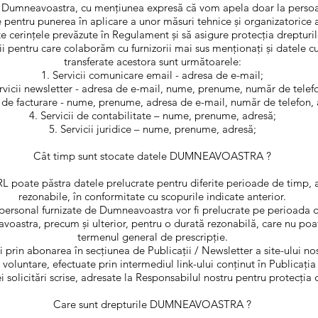
a Dumneavoastra, cu mențiunea expresă că vom apela doar la persoa
te pentru punerea în aplicare a unor măsuri tehnice şi organizatorice a
te cerinţele prevăzute în Regulament şi să asigure protecţia dreptur
ii pentru care colaborăm cu furnizorii mai sus menționați și datele c
transferate acestora sunt următoarele:
Servicii comunicare email - adresa de e-mail;
rvicii newsletter - adresa de e-mail, nume, prenume, număr de telef
i de facturare - nume, prenume, adresa de e-mail, număr de telefon, 
Servicii de contabilitate – nume, prenume, adresă;
Servicii juridice – nume, prenume, adresă;
Cât timp sunt stocate datele DUMNEAVOASTRA ?
poate păstra datele prelucrate pentru diferite perioade de timp, a
rezonabile, în conformitate cu scopurile indicate anterior.
personal furnizate de Dumneavoastra vor fi prelucrate pe perioada der
oastra, precum și ulterior, pentru o durată rezonabilă, care nu poat
termenul general de prescripție.
ți prin abonarea în secțiunea de Publicații / Newsletter a site-ului no
oluntare, efectuate prin intermediul link-ului conținut în Publicația
i solicitări scrise, adresate la Responsabilul nostru pentru protecția 
Care sunt drepturile DUMNEAVOASTRA ?