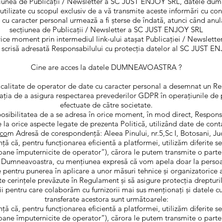
țiunea de Publicații / Newsletter a SC JUST ENJOY SRL, datele dum
 utilizate cu scopul exclusiv de a vă transmite aceste informări cu conț
u caracter personal urmează a fi șterse de îndată, atunci când anu
secțiunea de Publicații / Newsletter a SC JUST ENJOY SRL
ce moment prin intermediul link-ului atașat Publicației / Newsletter-
e scrisă adresată Responsabilului cu protecția datelor al SC JUST 
Cine are acces la datele DUMNEAVOASTRA ?
alitate de operator de date cu caracter personal a desemnat un Re
ația de a asigura respectarea prevederilor GDPR în operațiunile de 
efectuate de către societate.
u posibilitatea de a se adresa în orice moment, în mod direct, Respons
re la orice aspecte legate de prezenta Politică, utilizând date de cont
.co
m Adresă de corespondență: Aleea Pinului, nr.5,Sc I, Botosani, J
ă că, pentru funcționarea eficientă a platformei, utilizăm diferite serv
soane împuternicite de operator”), cărora le putem transmite o parte
a Dumneavoastra, cu mențiunea expresă că vom apela doar la persoa
te pentru punerea în aplicare a unor măsuri tehnice şi organizatorice a
te cerinţele prevăzute în Regulament şi să asigure protecţia dreptu
ii pentru care colaborăm cu furnizorii mai sus menționați și datele c
transferate acestora sunt următoarele:
ă că, pentru funcționarea eficientă a platformei, utilizăm diferite serv
soane împuternicite de operator”), cărora le putem transmite o parte