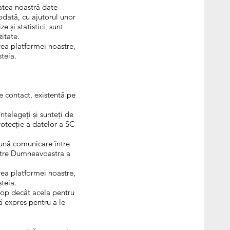
tatea noastră date
todată, cu ajutorul unor
 și statistici, sunt
itate.
rea platformei noastre,
steia.
e contact, existentă pe
 înțelegeți și sunteți de
rotecție a datelor a SC
bună comunicare între
către Dumneavoastra a
rea platformei noastre,
steia.
cop decât acela pentru
ă expres pentru a le