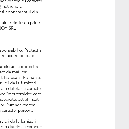
neavoastră cu caracter
inut juridic.
lați abonamentul din
ului primit sau printr-
ENJOY SRL
sponsabil cu Protecția
prelucrare de date
abilului cu protecția
act de mai jos:
ud. Botosani, România.
icii de la furnizori
 din datele cu caracter
ne împuternicite care
decvate, astfel încât
rilor Dumneavoastra
u caracter personal
icii de la furnizori
 din datele cu caracter