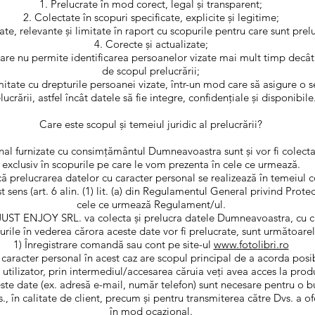
Prelucrate în mod corect, legal și transparent;
Colectate în scopuri specificate, explicite și legitime;
te, relevante și limitate în raport cu scopurile pentru care sunt prel
Corecte și actualizate;
care nu permite identificarea persoanelor vizate mai mult timp decât
de scopul prelucrării;
itate cu drepturile persoanei vizate, într-un mod care să asigure o 
lucrării, astfel încât datele să fie integre, confidențiale și disponibile
Care este scopul și temeiul juridic al prelucrării?
nal furnizate cu consimțământul Dumneavoastra sunt și vor fi colectat
exclusiv în scopurile pe care le vom prezenta în cele ce urmează.
 prelucrarea datelor cu caracter personal se realizează în temeiul
sens (art. 6 alin. (1) lit. (a) din Regulamentul General privind Protec
cele ce urmează Regulament/ul.
C JUST ENJOY SRL. va colecta și prelucra datele Dumneavoastra, cu ca
urile în vederea cărora aceste date vor fi prelucrate, sunt următoarel
1) Înregistrare comandă sau cont pe site-ul
www.fotolibri.ro
caracter personal în acest caz are scopul principal de a acorda posibi
tilizator, prin intermediul/accesarea căruia veți avea acces la produ
ste date (ex. adresă e-mail, număr telefon) sunt necesare pentru o 
s., în calitate de client, precum și pentru transmiterea către Dvs. a o
în mod ocazional.