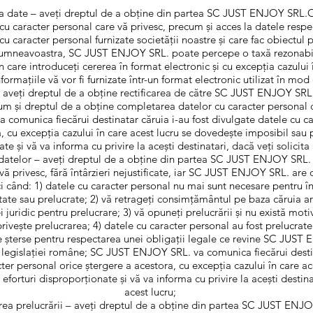
la date – aveți dreptul de a obține din partea SC JUST ENJOY SRL.
cu caracter personal care vă privesc, precum și acces la datele respec
u caracter personal furnizate societății noastre și care fac obiectul p
 Dumneavoastra, SC JUST ENJOY SRL. poate percepe o taxă rezonabil
n care introduceți cererea în format electronic și cu excepția cazului î
formațiile vă vor fi furnizate într-un format electronic utilizat în mod
 – aveți dreptul de a obține rectificarea de către SC JUST ENJOY SRL.
um și dreptul de a obține completarea datelor cu caracter personal 
omunica fiecărui destinatar căruia i-au fost divulgate datele cu ca
a, cu excepția cazului în care acest lucru se dovedește imposibil sau
te și vă va informa cu privire la acești destinatari, dacă veți solicita 
 datelor – aveți dreptul de a obține din partea SC JUST ENJOY SRL. 
vă privesc, fără întârzieri nejustificate, iar SC JUST ENJOY SRL. are 
i când: 1) datele cu caracter personal nu mai sunt necesare pentru î
tate sau prelucrate; 2) vă retrageți consimțământul pe baza căruia ar
i juridic pentru prelucrare; 3) vă opuneți prelucrării și nu există mot
rivește prelucrarea; 4) datele cu caracter personal au fost prelucrate 
e șterse pentru respectarea unei obligații legale ce revine SC JUST
l legislației române; SC JUST ENJOY SRL. va comunica fiecărui destin
ter personal orice ștergere a acestora, cu excepția cazului în care a
forturi disproporționate și vă va informa cu privire la acești destinat
acest lucru;
area prelucrării – aveți dreptul de a obține din partea SC JUST ENJO