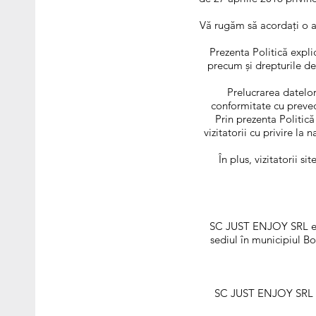
Vă rugăm să acordați o at
Prezenta Politică expl
precum și drepturile de 
Prelucrarea datelo
conformitate cu preved
Prin prezenta Politic
vizitatorii cu privire la
În plus, vizitatorii s
SC JUST ENJOY SRL este
sediul în municipiul B
SC JUST ENJOY SRL se 