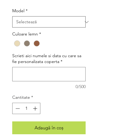
Model
*
Culoare lemn
*
Scrieti aici numele si data cu care sa
fie personalizata coperta
*
0/500
Cantitate
*
Adaugă în coș